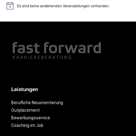
Es sind keine anstehenden Veranstaltungen vorhanden.
H
i
n
w
e
i
s
Leistungen
Berufliche Neuorientierung
Outplacement
Bewerbungsservice
Coaching im Job