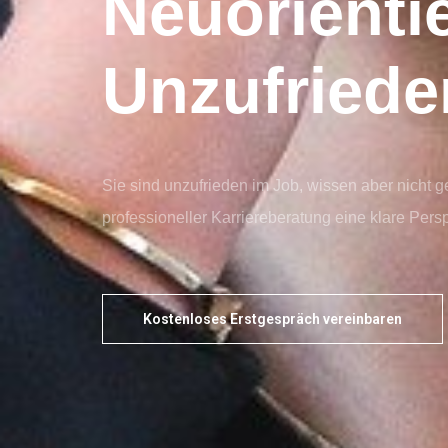
Neuorienti
Unzufriede
Sie sind unzufrieden im Job, wissen aber nicht 
professioneller Karriereberatung eine klare Pers
Kostenloses Erstgespräch vereinbaren