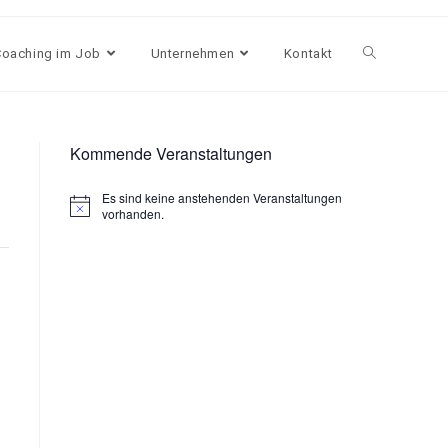
Coaching im Job
Unternehmen
Kontakt
Kommende Veranstaltungen
Es sind keine anstehenden Veranstaltungen
H
vorhanden.
i
n
w
e
i
s