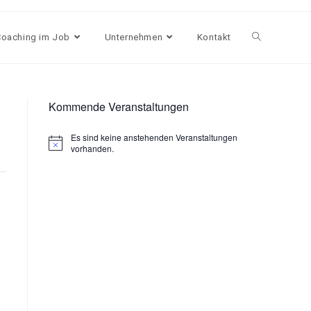
Coaching im Job
Unternehmen
Kontakt
Kommende Veranstaltungen
Es sind keine anstehenden Veranstaltungen
H
vorhanden.
i
n
w
e
i
s