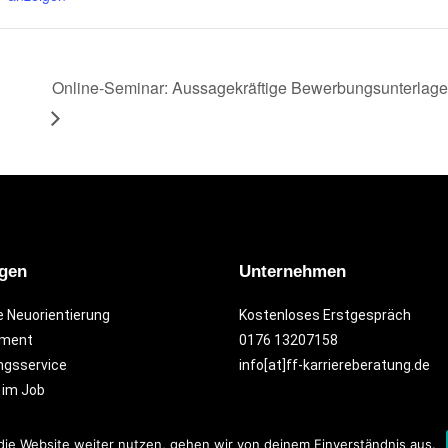
Online-Seminar: Aussagekräftige Bewerbungsunterlag
ngen
Unternehmen
e Neuorientierung
Kostenloses Erstgespräch
ement
0176 13207158
gsservice
info[at]ff-karriereberatung.de
 im Job
die Website weiter nutzen, gehen wir von deinem Einverständnis aus.