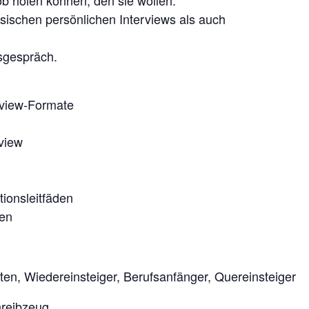
ob holen können, den sie wollen.
ssischen persönlichen Interviews als auch
sgespräch.
rview-Formate
view
ionsleitfäden
hen
ten, Wiedereinsteiger, Berufsanfänger, Quereinsteiger
hreibzeug